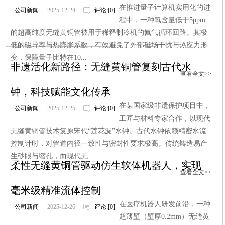
在推进量子计算机实用化的进
公司新闻
2025-12-24
评论:[0]
程中，一种氧含量低于5ppm
的超高纯度无缝黄铜管被用于稀释制冷机的氦气循环回路。其极
低的磁导率与热膨胀系数，有效避免了外部磁场干扰与热应力形
变，保障量子比特在10...
非遗活化新路径：无缝黄铜管复刻古代水
查看全文>>
钟，科技赋能文化传承
在某国家级非遗保护项目中，
公司新闻
2025-12-25
评论:[0]
工匠与材料专家合作，以现代
无缝黄铜管技术复原宋代“莲花漏”水钟。古代水钟依赖精密水流
控制计时，对管道内径一致性与密封性要求极高。传统铸造易产
生砂眼与缩孔，而现代无...
柔性无缝黄铜管驱动仿生软体机器人，实现
查看全文>>
毫米级精准流体控制
在医疗机器人研发前沿，一种
公司新闻
2025-12-26
评论:[0]
超薄壁（壁厚0.2mm）无缝黄