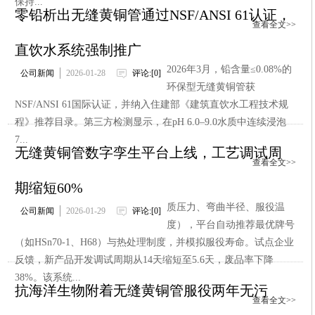
保持...
零铅析出无缝黄铜管通过NSF/ANSI 61认证，
查看全文>>
直饮水系统强制推广
2026年3月，铅含量≤0.08%的
公司新闻
2026-01-28
评论:[0]
环保型无缝黄铜管获
NSF/ANSI 61国际认证，并纳入住建部《建筑直饮水工程技术规
程》推荐目录。第三方检测显示，在pH 6.0–9.0水质中连续浸泡
7...
无缝黄铜管数字孪生平台上线，工艺调试周
查看全文>>
期缩短60%
质压力、弯曲半径、服役温
公司新闻
2026-01-29
评论:[0]
度），平台自动推荐最优牌号
（如HSn70-1、H68）与热处理制度，并模拟服役寿命。试点企业
反馈，新产品开发调试周期从14天缩短至5.6天，废品率下降
38%。该系统...
抗海洋生物附着无缝黄铜管服役两年无污
查看全文>>