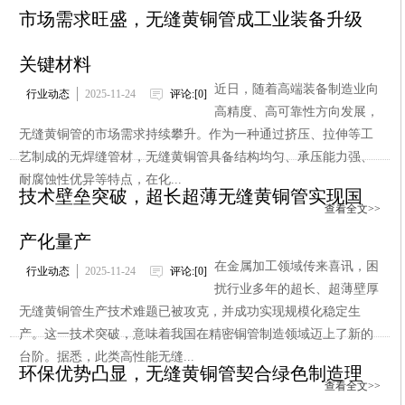
市场需求旺盛，无缝黄铜管成工业装备升级
关键材料
近日，随着高端装备制造业向
行业动态
2025-11-24
评论:[0]
高精度、高可靠性方向发展，
无缝黄铜管的市场需求持续攀升。作为一种通过挤压、拉伸等工
艺制成的无焊缝管材，无缝黄铜管具备结构均匀、承压能力强、
耐腐蚀性优异等特点，在化...
技术壁垒突破，超长超薄无缝黄铜管实现国
查看全文>>
产化量产
在金属加工领域传来喜讯，困
行业动态
2025-11-24
评论:[0]
扰行业多年的超长、超薄壁厚
无缝黄铜管生产技术难题已被攻克，并成功实现规模化稳定生
产。这一技术突破，意味着我国在精密铜管制造领域迈上了新的
台阶。据悉，此类高性能无缝...
环保优势凸显，无缝黄铜管契合绿色制造理
查看全文>>