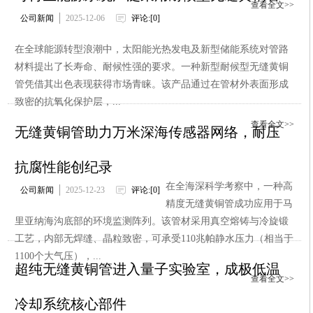
查看全文>>
公司新闻
2025-12-06
评论:[0]
在全球能源转型浪潮中，太阳能光热发电及新型储能系统对管路
材料提出了长寿命、耐候性强的要求。一种新型耐候型无缝黄铜
管凭借其出色表现获得市场青睐。该产品通过在管材外表面形成
致密的抗氧化保护层，...
查看全文>>
无缝黄铜管助力万米深海传感器网络，耐压
抗腐性能创纪录
在全海深科学考察中，一种高
公司新闻
2025-12-23
评论:[0]
精度无缝黄铜管成功应用于马
里亚纳海沟底部的环境监测阵列。该管材采用真空熔铸与冷旋锻
工艺，内部无焊缝、晶粒致密，可承受110兆帕静水压力（相当于
1100个大气压），...
超纯无缝黄铜管进入量子实验室，成极低温
查看全文>>
冷却系统核心部件