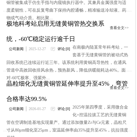
铜管被集成于仿生手指与内窥镜执行器中。其兼具金属强度与适
度柔韧性，可在反复弯曲下保持内腔通畅，精准输送冷却液、药
物或气动介质。相比聚...
极地科考站启用无缝黄铜管热交换系
查看全文>>
统，-60℃稳定运行逾千日
在南极内陆某常年科考站，一
公司新闻
2025-12-27
评论:[0]
套基于无缝黄铜管的被动式热
回收系统已连续运行近三年。该系统利用黄铜高导热性，在通风
管道中高效回收排风余热，预热新风，降低供暖能耗达40%。面
对-60℃极寒、强紫外...
晶粒细化无缝黄铜管延伸率提升至45%，弯管
查看全文>>
合格率达99.5%
2025年第四季度，采用微合金
公司新闻
2026-01-27
评论:[0]
化+控温拉拔工艺的无缝黄铜
管在空调制造基地实现量产。通过添加微量Zr与Ce元素，晶粒尺
寸从80μm细化至25μm，室温延伸率由35%提升至45%，抗拉强度