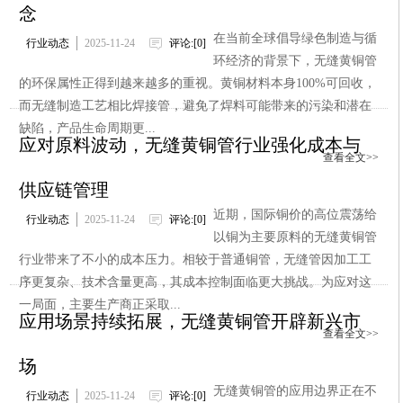
念
在当前全球倡导绿色制造与循
行业动态
2025-11-24
评论:[0]
环经济的背景下，无缝黄铜管
的环保属性正得到越来越多的重视。黄铜材料本身100%可回收，
而无缝制造工艺相比焊接管，避免了焊料可能带来的污染和潜在
缺陷，产品生命周期更...
应对原料波动，无缝黄铜管行业强化成本与
查看全文>>
供应链管理
近期，国际铜价的高位震荡给
行业动态
2025-11-24
评论:[0]
以铜为主要原料的无缝黄铜管
行业带来了不小的成本压力。相较于普通铜管，无缝管因加工工
序更复杂、技术含量更高，其成本控制面临更大挑战。为应对这
一局面，主要生产商正采取...
应用场景持续拓展，无缝黄铜管开辟新兴市
查看全文>>
场
无缝黄铜管的应用边界正在不
行业动态
2025-11-24
评论:[0]