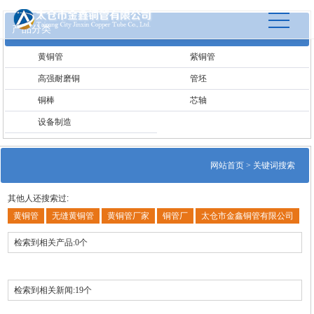
产品分类
黄铜管
紫铜管
高强耐磨铜
管坯
铜棒
芯轴
设备制造
网站首页
> 关键词搜索
其他人还搜索过:
黄铜管
无缝黄铜管
黄铜管厂家
铜管厂
太仓市金鑫铜管有限公司
检索到相关产品:0个
检索到相关新闻:19个