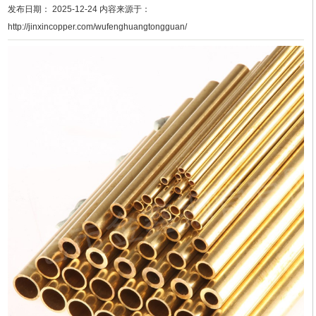
发布日期： 2025-12-24 内容来源于：
http://jinxincopper.com/wufenghuangtongguan/