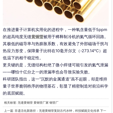
在推进量子计算机实用化的进程中，一种氧含量低于5ppm
的超高纯度无缝
黄铜管
被用于稀释制冷机的氦气循环回路。
其极低的磁导率与热膨胀系数，有效避免了外部磁场干扰与
热应力形变，保障量子比特在10毫开尔文（-273.14℃）超
低温下的相干稳定性。
更关键的是，无缝结构杜绝了微小焊缝可能引发的氦气泄漏
——哪怕十亿分之一的泄漏率也会导致实验失败。
科研团队指出，这一“沉默的金属通道”虽不起眼，却是维持
量子世界脆弱秩序的物理基石，彰显了精密制造对前沿科学
的底层赋能。
相关标签:
无缝黄铜管
黄铜管厂家
铜管厂
上一篇:
非遗活化新路径：无缝黄铜管复刻古代水钟，科技赋能文化传承
下一