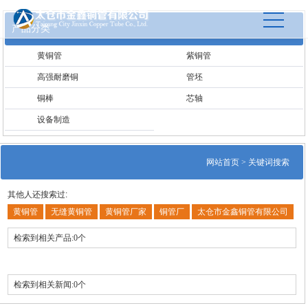
产品分类
黄铜管
紫铜管
高强耐磨铜
管坯
铜棒
芯轴
设备制造
网站首页
> 关键词搜索
其他人还搜索过:
黄铜管
无缝黄铜管
黄铜管厂家
铜管厂
太仓市金鑫铜管有限公司
检索到相关产品:0个
检索到相关新闻:0个