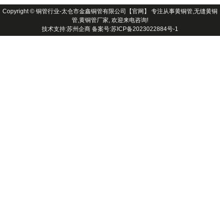
Copyright ©
铜管行业-太仓市金鑫铜管有限公司【官网】
专注从事黄铜管,无缝黄铜
管,黄铜管厂家, 欢迎来电咨询!
技术支持:苏州企商 备案号:
苏ICP备2023022884号-1