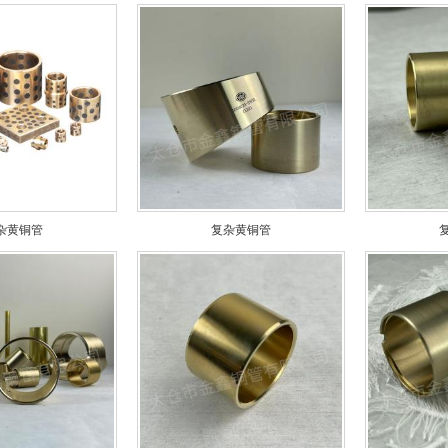
杂黄铜管
复杂黄铜管