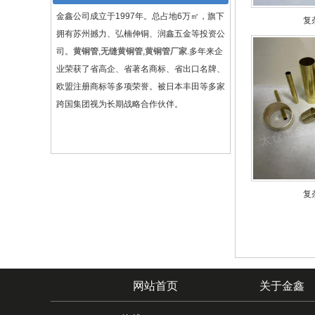
金鑫公司成立于1997年。总占地6万㎡，旗下
复
拥有苏州撼力、弘楠伸铜、润鑫五金等投资公
司。
黄铜管
,
无缝黄铜管
,
黄铜管厂家
.多年来企
业荣获了省高企、省著名商标、省出口名牌、
欧盟注册商标等多项荣誉。被日本丰田等多家
跨国集团视为长期战略合作伙伴。
复
网站首页
关于金鑫