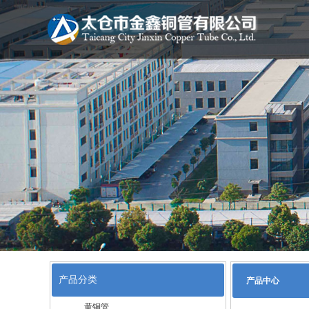
产品分类
产品中心
黄铜管