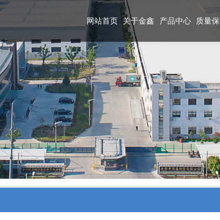
网站首页
关于金鑫
产品中心
质量保