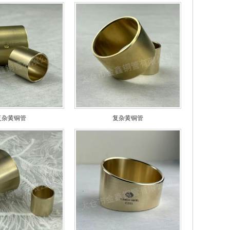
复杂黄铜管
复杂黄铜管