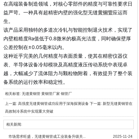
在高端装备制造领域，对核心零部件的精度与可靠性要求日
益严苛。
一种具有超精密内壁的强化型无缝
黄铜管
应运而
生。
该产品采用独特的多道次冷轧与智能控制退火技术，实现了
内壁粗糙度Ra值低于0.8微米的极高光洁度，同时确保壁厚
公差控制在±0.05毫米以内。
这
种近乎完美的几何精度与表面质量，使其在精密仪器仪
表、半导体设备冷却模块及高精度液压传动系统中表现卓
越，
大幅减少了流体阻力与颗粒物附着，
有效提升了整个装
备系统的运行效率和稳定性。
相关标签:
无缝黄铜管
黄铜管厂家
铜管厂
上一篇:
高强度无缝黄铜管成功应用于深海探测设备
下一篇:
新型无缝黄铜管在
高效制冷系统中实现重大突破
相关新闻:
市场需求旺盛，无缝黄铜管成工业装备升级关...
2025-11-24