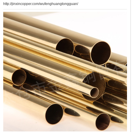
http://jinxincopper.com/wufenghuangtongguan/